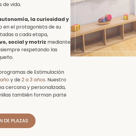
 de vida.
autonomía, la curiosidad y
ño en el protagonista de su
ptadas a cada etapa,
o, social y motriz
mediante
, siempre respetando las
queño.
 programas de Estimulación
 año
y de
2 a 3 años
. Nuestro
a cercana y personalizada,
milias también forman parte
N DE PLAZAS